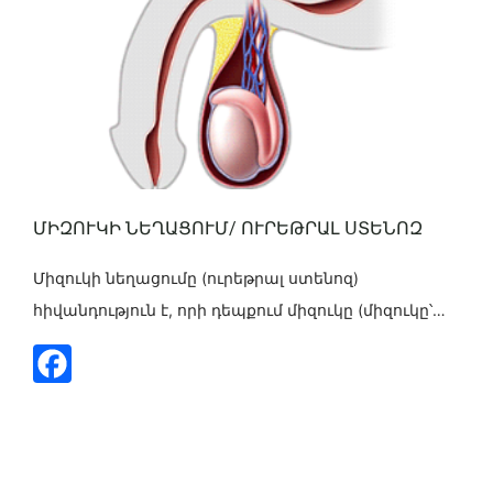
ՄԻԶՈՒԿԻ ՆԵՂԱՑՈՒՄ/ ՈՒՐԵԹՐԱԼ ՍՏԵՆՈԶ
Միզուկի նեղացումը (ուրեթրալ ստենոզ)
հիվանդություն է, որի դեպքում միզուկը (միզուկը՝
մեզը միզապարկից դեպի դուրս տանող խողովակը)
նեղանում է որևէ հատվածում։ Այդ նեղացումը
խանգարում է մեզի բնական հոսքին և կարող է
առաջացնել միզելու դժվարություններ ու մի շարք
բարդություններ: Ինչպես է դա տեղի ունենում