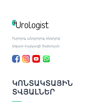
Միզուկի ներսում առաջանում է սպիացած
հյուսվածք, որը նեղացնում է միզուկի լուսանցքը:
Հիմնական պատճառները [...]
Ուրոլոգ, անդրոլոգ, օնկոլոգ՝
Ազատ Հայկազի Չախոյան
ԿՈՆՏԱԿՏԱՅԻՆ
ՏՎՅԱԼՆԵՐ