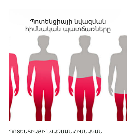
ՊՈՏԵՆՑԻԱՅԻ ՆՎԱԶՄԱՆ ՀԻՄՆԱԿԱՆ