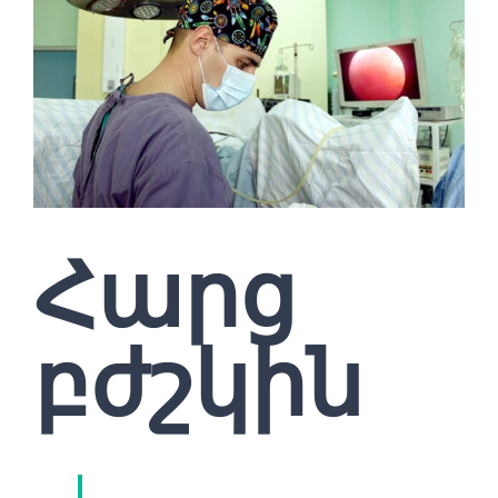
Հարց
բժշկին