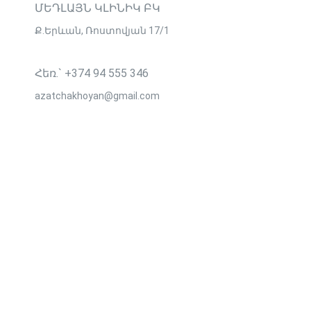
ՄԵԴԼԱՅՆ ԿԼԻՆԻԿ ԲԿ
Ք․Երևան, Ռոստովյան 17/1
Հեռ.` +374 94 555 346
azatchakhoyan@gmail.com