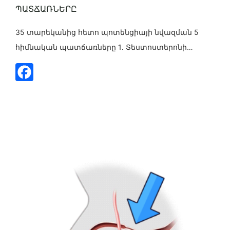
ՊԱՏՃԱՌՆԵՐԸ
35 տարեկանից հետո պոտենցիայի նվազման 5
հիմնական պատճառները 1․ Տեստոստերոնի
մակարդակի նվազում 35 տարեկանից հետո
տղամարդու հորմոնալ ֆոնը աստիճանաբար
նվազում է։ Ցածր տեստոստերոնը կարող է
առաջացնել՝ էրեկցիայի թուլացում, սեռական
ցանկության նվազում, հոգնածություն և
գրգռվածություն։ Ինչ անել: անալիզներ՝
Տեստոստերոն (ընդհանուր, ազատ), ԼՀ, ՖՍՀ,
Պրոլակտին։ Անհրաժեշտության դեպքում՝ բուժում։
2. Արյունատար համակարգի խանգարումներ
Էրեկցիան ուղղակիորեն կախված է արյան [...]