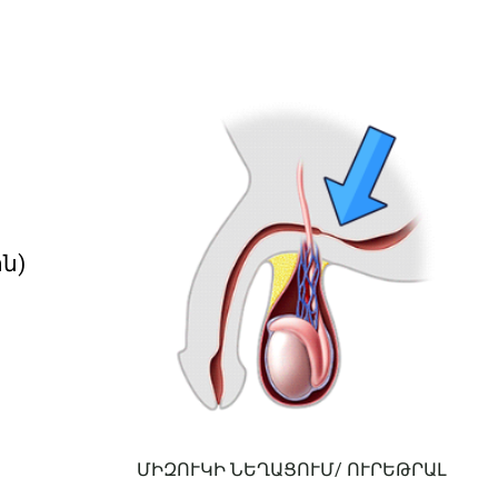
տեստոստերոնը կարող է առաջացնել՝
էրեկցիայի թուլացում, սեռական
ցանկության նվազում, հոգնածություն
և գրգռվածություն։ Ինչ անել:
անալիզներ՝ Տեստոստերոն
(ընդհանուր, ազատ), ԼՀ, ՖՍՀ,
Պրոլակտին։ Անհրաժեշտության
դեպքում՝ բուժում։ 2. Արյունատար
ն)
համակարգի խանգարումներ
Էրեկցիան ուղղակիորեն կախված է
արյան [...]
ՄԻԶՈՒԿԻ ՆԵՂԱՑՈՒՄ/ ՈՒՐԵԹՐԱԼ