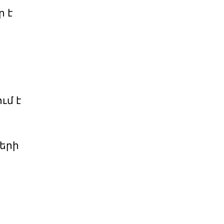
 է
ւմ է
երի