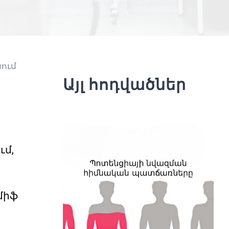
նում
Այլ հոդվածներ
ւմ,
միֆ