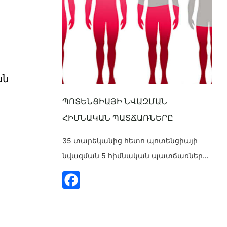
ան
ՊՈՏԵՆՑԻԱՅԻ ՆՎԱԶՄԱՆ
ՀԻՄՆԱԿԱՆ ՊԱՏՃԱՌՆԵՐԸ
35 տարեկանից հետո պոտենցիայի
նվազման 5 հիմնական պատճառները
1․ Տեստոստերոնի մակարդակի
նվազում 35 տարեկանից հետո
տղամարդու հորմոնալ ֆոնը
աստիճանաբար նվազում է։ Ցածր