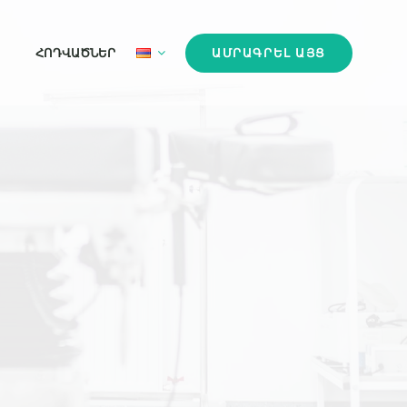
ՀՈԴՎԱԾՆԵՐ
ԱՄՐԱԳՐԵԼ ԱՅՑ