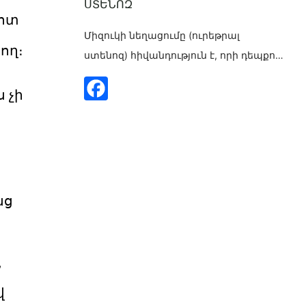
ՍՏԵՆՈԶ
խոտ
Միզուկի նեղացումը (ուրեթրալ
ող։
ստենոզ) հիվանդություն է, որի դեպքում
միզուկը (միզուկը՝ մեզը միզապարկից
 չի
դեպի դուրս տանող խողովակը)
նեղանում է որևէ հատվածում։ Այդ
նեղացումը խանգարում է մեզի
բնական հոսքին և կարող է
առաջացնել միզելու դժվարություններ
ու մի շարք բարդություններ: Ինչպես է
նց
դա տեղի ունենում Միզուկի ներսում
առաջանում է սպիացած հյուսվածք,
որը նեղացնում է միզուկի լուսանցքը:
,
Հիմնական պատճառները [...]
վ