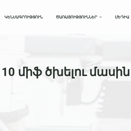
ԿԵՆՍԱԳՐՈՒԹՅՈՒՆ
ԾԱՌԱՅՈՒԹՅՈՒՆՆԵՐ
ՄԵԴԻԱ
10 միֆ ծխելու մասին