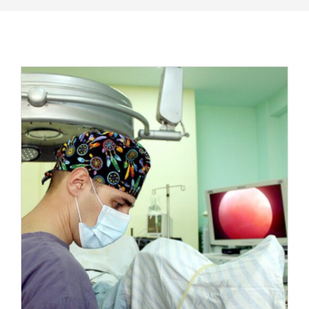
Ամրագրել այց