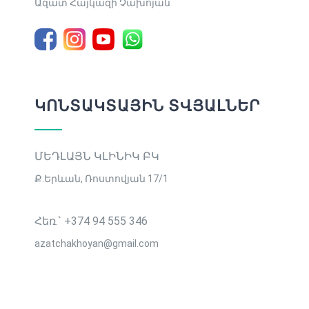
Ազատ Հայկազի Չախոյան
ԿՈՆՏԱԿՏԱՅԻՆ ՏՎՅԱԼՆԵՐ
ՄԵԴԼԱՅՆ ԿԼԻՆԻԿ ԲԿ
Ք․Երևան, Ռոստովյան 17/1
Հեռ.` +374 94 555 346
azatchakhoyan@gmail.com